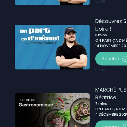
00:00
Découvrez Sir
boire !
8
mins
ON PART ÇA D'MÊ
14 NOVEMBRE 202
Écouter
00:00
MARCHÉ PUBL
Béatrice
7
mins
ON PART ÇA D'MÊ
4 DÉCEMBRE 2025