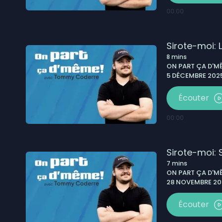
00:00
Sirote-moi:
8
mins
ON PART ÇA D'MÊ
5 DÉCEMBRE 2025
Écouter
00:00
Sirote-moi: 
7
mins
ON PART ÇA D'MÊ
28 NOVEMBRE 20
Écouter