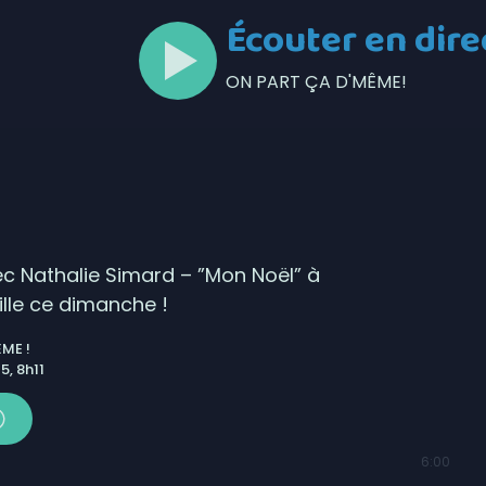
Écouter en dire
ON PART ÇA D'MÊME!
c Nathalie Simard – ”Mon Noël” à
le ce dimanche !
ME !
, 8h11
6:00