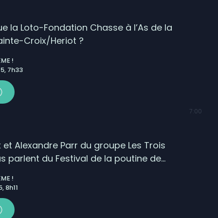
e la Loto-Fondation Chasse à l’As de la
inte-Croix/Heriot ?
ME !
5, 7h33
7:00
 et Alexandre Parr du groupe Les Trois
 parlent du Festival de la poutine de
le !
ME !
, 8h11