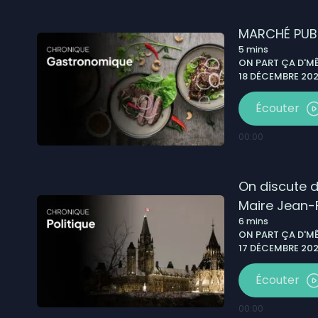
MARCHÉ PUBL
5
mins
ON PART ÇA D'MÊ
18 DÉCEMBRE 202
Écouter
00:00
On discute 
Maire Jean-F
6
mins
ON PART ÇA D'MÊ
17 DÉCEMBRE 2025
Écouter
00:00