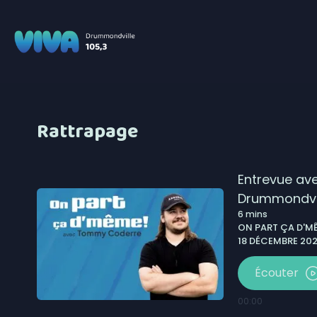
Rattrapage
Entrevue ave
Drummondvil
6
mins
ON PART ÇA D'MÊ
18 DÉCEMBRE 2025
Écouter
00:00