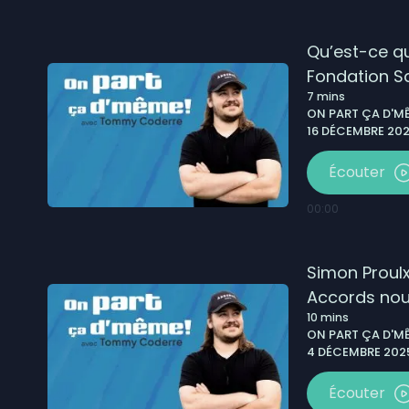
Qu’est-ce qu
Fondation Sa
7
mins
ON PART ÇA D'MÊ
16 DÉCEMBRE 202
Écouter
00:00
Simon Proulx
Accords nous
10
mins
Drummondvil
ON PART ÇA D'MÊ
4 DÉCEMBRE 2025
Écouter