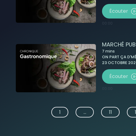
Écouter
00:00
MARCHÉ PUBL
7
mins
ON PART ÇA D'MÊ
23 OCTOBRE 2025
Écouter
00:00
1
...
11