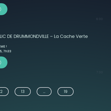
6:00
IC DE DRUMMONDVILLE – La Cache Verte
ME !
, 7h33
7:00
12
13
...
19