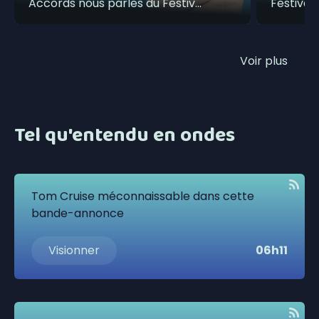
Accords nous parles du Festival
Festival 
de la Poutine !
Drummon
Voir plus
Tel qu'entendu en ondes
Tom Cruise méconnaissable dans cette
bande-annonce
Visionner
06h11