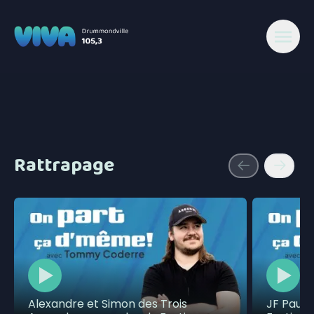
Rattrapage
Alexandre et Simon des Trois
JF Pauzé