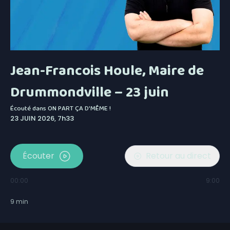
Jean-Francois Houle, Maire de
Drummondville – 23 juin
Écouté dans
ON PART ÇA D'MÊME !
23 JUIN 2026, 7h33
Écouter
Retour au direct
00:00
9:00
9
min