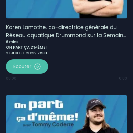
Karen Lamothe, co-directrice générale du
Réseau aquatique Drummond sur la Semaine
6
mins
nationale de prévention de la noyade – 21
ON PART ÇA D'MÊME !
juillet
21 JUILLET 2026, 7h33
Écouter
00:00
6:00