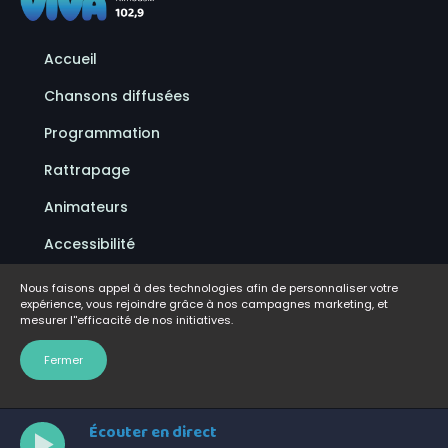
Accueil
Chansons diffusées
Programmation
Rattrapage
Animateurs
Accessibilité
Politique de confidentialité
Nous faisons appel à des technologies afin de personnaliser votre
expérience, vous rejoindre grâce à nos campagnes marketing, et
Conditions d'utilisation
mesurer l''efficacité de nos initiatives.
FAQ
Fermer
Écouter en direct