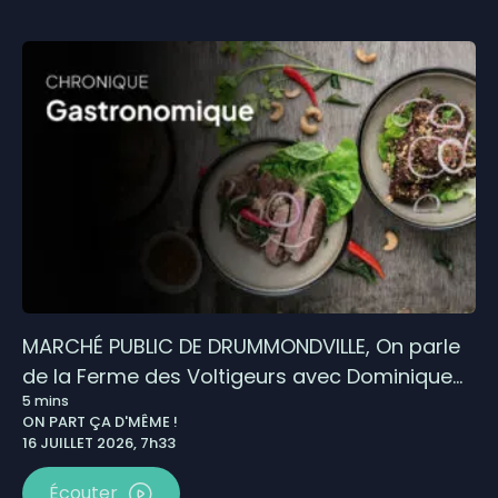
MARCHÉ PUBLIC DE DRUMMONDVILLE, On parle
de la Ferme des Voltigeurs avec Dominique
5
mins
Hamel ! – 16 juillet
ON PART ÇA D'MÊME !
16 JUILLET 2026, 7h33
Écouter