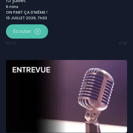
15 juillet
6
mins
ON PART ÇA D'MÊME !
15 JUILLET 2026, 7h33
Écouter
00:00
6:00