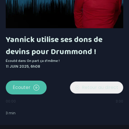
Yannick utilise ses dons de
devins pour Drummond !
Écouté dans
On part ça d'même !
11 JUIN 2025, 6h08
Écouter
Retour au direct
00:00
3:00
3
min