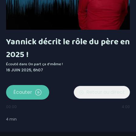
Yannick décrit le rôle du père en
2025 !
Écouté dans
On part ça d'même !
16 JUIN 2025, 6h07
Écouter
Retour au direct
00:00
4:00
4
min