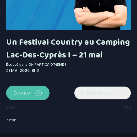
Un Festival Country au Camping
Lac-Des-Cyprès ! – 21 mai
Écouté dans
ON PART ÇA D'MÊME !
21 MAI 2026, 8h11
Écouter
Retour au direct
00:00
7:00
7
min