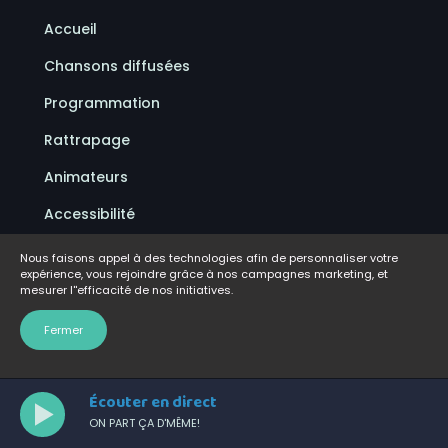
Accueil
Chansons diffusées
Programmation
Rattrapage
Animateurs
Accessibilité
Politique de confidentialité
Nous faisons appel à des technologies afin de personnaliser votre
expérience, vous rejoindre grâce à nos campagnes marketing, et
Conditions d'utilisation
mesurer l''efficacité de nos initiatives.
FAQ
Fermer
Écouter en direct
ON PART ÇA D'MÊME!