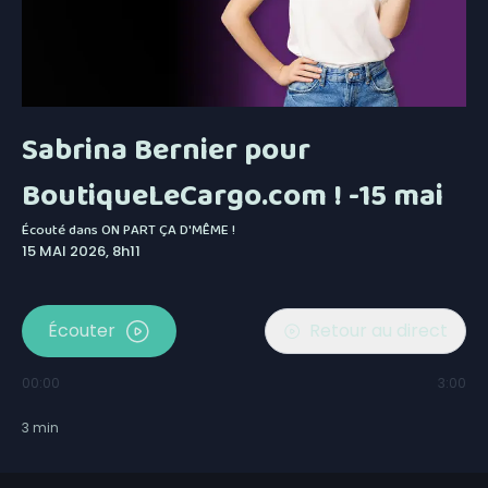
Sabrina Bernier pour
BoutiqueLeCargo.com ! -15 mai
Écouté dans
ON PART ÇA D'MÊME !
15 MAI 2026, 8h11
Écouter
Retour au direct
00:00
3:00
3
min