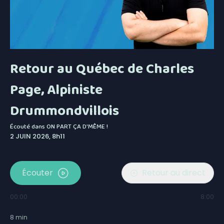
Retour au Québec de Charles
Page, Alpiniste
Drummondvillois
Écouté dans
ON PART ÇA D'MÊME !
2 JUIN 2026, 8h11
Écouter
Retour au direct
00:00
8:00
8
min