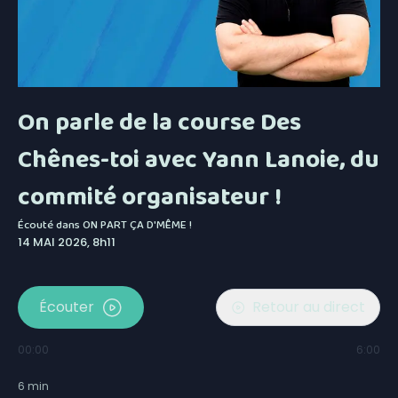
On parle de la course Des
Chênes-toi avec Yann Lanoie, du
commité organisateur !
Écouté dans
ON PART ÇA D'MÊME !
14 MAI 2026, 8h11
Écouter
Retour au direct
00:00
6:00
6
min