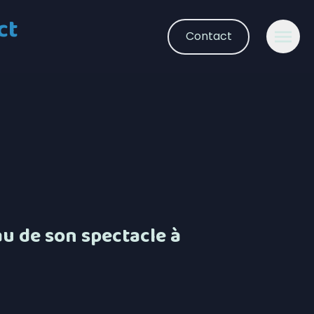
ct
Contact
au de son spectacle à