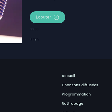
Écouter
00:00
4
min
Accueil
Chansons diffusées
Programmation
Rattrapage