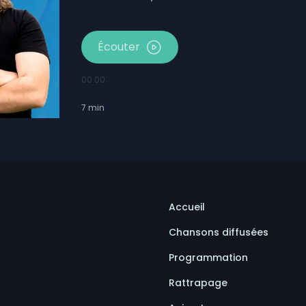
Écouter
00:00
7
min
Accueil
Chansons diffusées
Programmation
Rattrapage