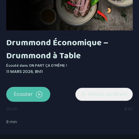
Drummond Économique –
Drummond à Table
Écouté dans
ON PART ÇA D'MÊME !
11 MARS 2026, 8h11
Écouter
Retour au direct
00:00
8:00
8
min