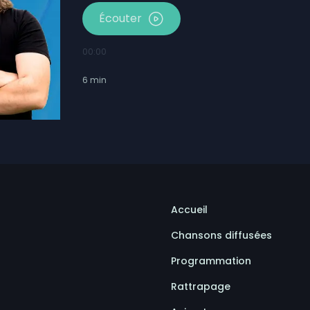
Écouter
00:00
6
min
Accueil
Chansons diffusées
Programmation
Rattrapage