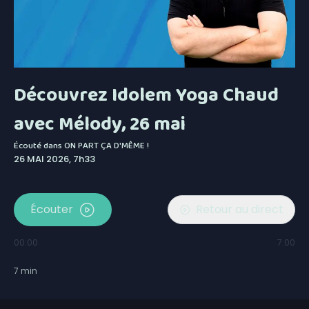
Découvrez Idolem Yoga Chaud
avec Mélody, 26 mai
Écouté dans
ON PART ÇA D'MÊME !
26 MAI 2026, 7h33
Écouter
Retour au direct
00:00
7:00
7
min