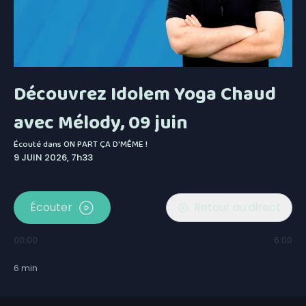
Découvrez Idolem Yoga Chaud
avec Mélody, 09 juin
Écouté dans
ON PART ÇA D'MÊME !
9 JUIN 2026, 7h33
Écouter
Retour au direct
00:00
6:00
6
min