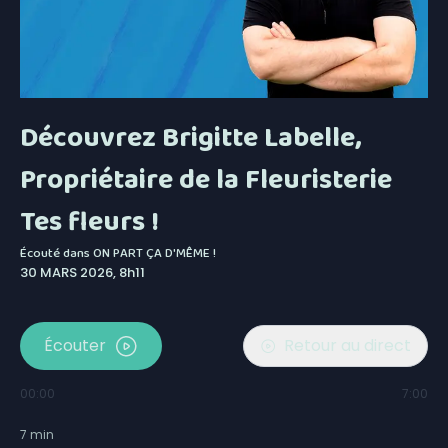
Découvrez Brigitte Labelle,
Propriétaire de la Fleuristerie
Tes fleurs !
Écouté dans
ON PART ÇA D'MÊME !
30 MARS 2026, 8h11
Écouter
Retour au direct
00:00
7:00
7
min