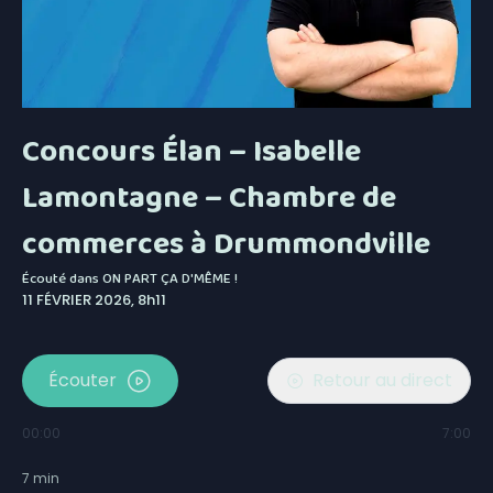
Concours Élan – Isabelle
Lamontagne – Chambre de
commerces à Drummondville
Écouté dans
ON PART ÇA D'MÊME !
11 FÉVRIER 2026, 8h11
Écouter
Retour au direct
00:00
7:00
7
min