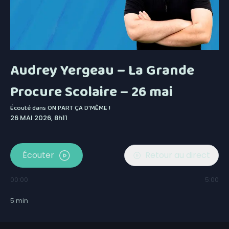
Audrey Yergeau – La Grande
Procure Scolaire – 26 mai
Écouté dans
ON PART ÇA D'MÊME !
26 MAI 2026, 8h11
Écouter
Retour au direct
00:00
5:00
5
min